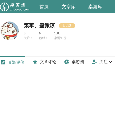
首页
文章库
桌游库
繁華、盡微涼
Lv13
0
0
1005
关注 >
粉丝 >
桌游评价
文章评论
桌游圈
关注
桌游评价