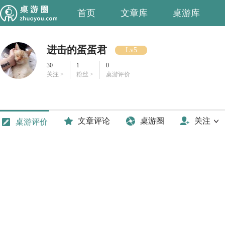
首页
文章库
桌游库
进击的蛋蛋君
Lv5
30
1
0
关注 >
粉丝 >
桌游评价
文章评论
桌游圈
关注
桌游评价