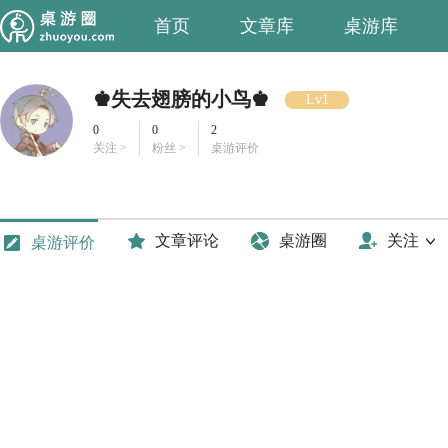
首页
文章库
桌游库
♚失去翅膀的小鸟♚
Lv1
0
0
2
关注 >
粉丝 >
桌游评价
文章评论
桌游圈
关注
桌游评价