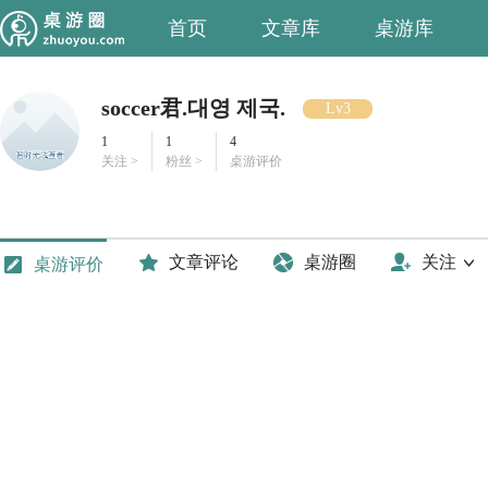
首页
文章库
桌游库
soccer君.대영 제국.
Lv3
1
1
4
关注 >
粉丝 >
桌游评价
文章评论
桌游圈
关注
桌游评价