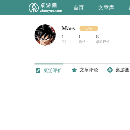
首页
文章库
Mars
Lv5
4
1
10
关注 >
粉丝 >
桌游评价
文章评论
桌游圈
桌游评价