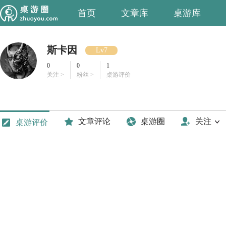
首页
文章库
桌游库
斯卡因
Lv7
0
0
1
关注 >
粉丝 >
桌游评价
文章评论
桌游圈
关注
桌游评价