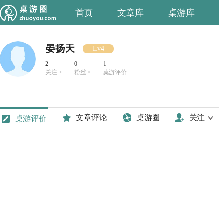
首页
文章库
桌游库
晏扬天
Lv4
2
0
1
关注 >
粉丝 >
桌游评价
文章评论
桌游圈
关注
桌游评价