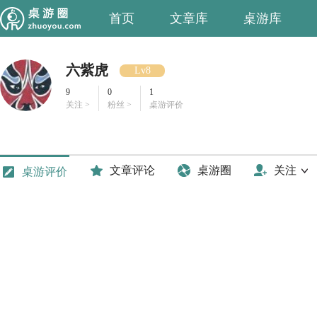
首页
文章库
桌游库
六紫虎
Lv8
9
0
1
关注 >
粉丝 >
桌游评价
文章评论
桌游圈
关注
桌游评价