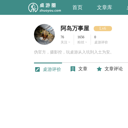
首页
文章库
阿岛万事屋
Lv6
76
1656
0
关注 >
粉丝 >
桌游评价
伪官方，摄影控，玩桌游从入坑到入土为安。
文章
文章评论
桌游评价