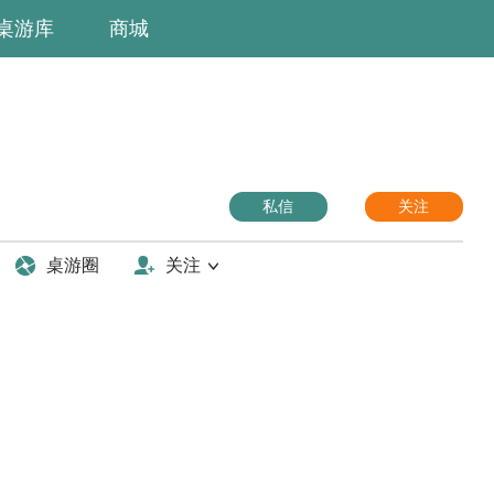
桌游库
商城
私信
关注
桌游圈
关注