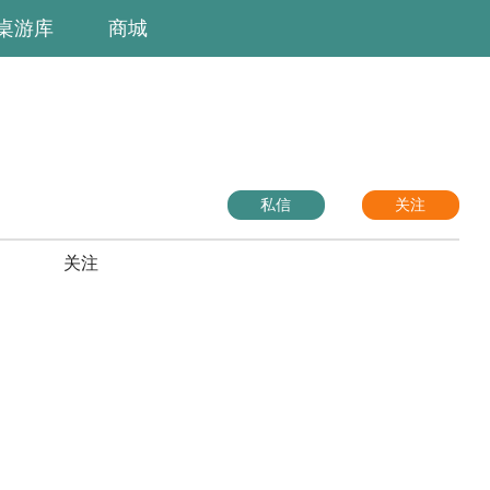
桌游库
商城
私信
关注
关注