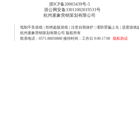
浙ICP备20003439号-5
浙公网安备33011002019533号
杭州麦象营销策划有限公司
抵制不良游戏
|
拒绝盗版游戏
|
注意自我保护
|
谨防受骗上当
|
适度游戏
杭州麦象营销策划有限公司 版权所有
联系电话：0571-88050880 接待时间：工作日 9:00-17:00
隐私协议