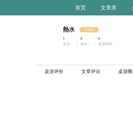
首页
文章库
熱水
Lv6
1
0
0
关注 >
粉丝 >
桌游评价
桌游评价
文章评论
桌游圈