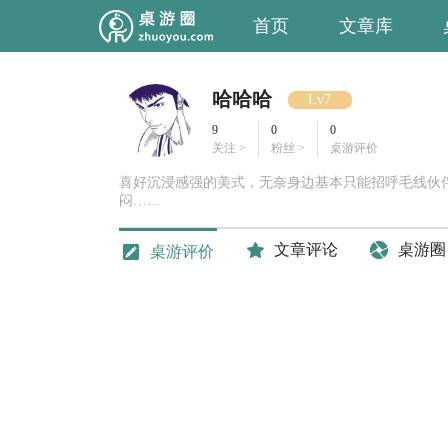
首页
文章库
哈哈哈
Lv7
9
0
0
关注 >
粉丝 >
桌游评价
喜好沉浸感强的美式，无奈身边基本只能招呼毛线伙
闷……
文章评论
桌游圈
桌游评价