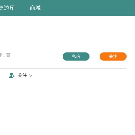
桌游库
商城
伴，苦
私信
关注
关注