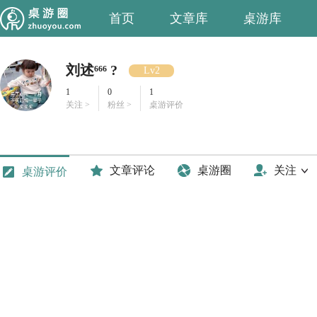
首页
文章库
桌游库
刘述⁶⁶⁶ ?
Lv2
1
0
1
关注 >
粉丝 >
桌游评价
文章评论
桌游圈
关注
桌游评价