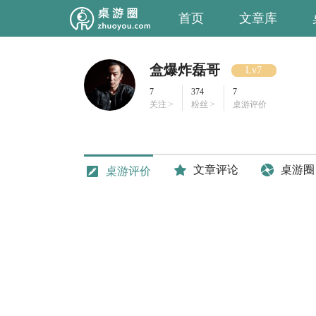
首页
文章库
盒爆炸磊哥
Lv7
7
374
7
关注 >
粉丝 >
桌游评价
文章评论
桌游圈
桌游评价