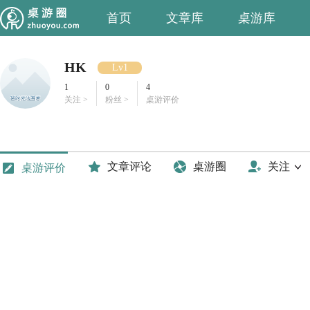
首页
文章库
桌游库
HK
Lv1
1
0
4
关注 >
粉丝 >
桌游评价
文章评论
桌游圈
关注
桌游评价