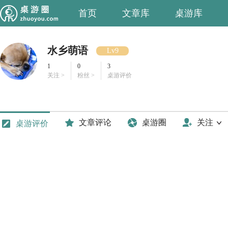
首页
文章库
桌游库
水乡萌语
Lv9
1
0
3
关注 >
粉丝 >
桌游评价
文章评论
桌游圈
关注
桌游评价