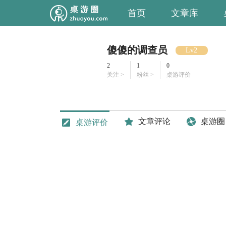
首页
文章库
傻傻的调查员
Lv2
2
1
0
关注 >
粉丝 >
桌游评价
文章评论
桌游圈
桌游评价