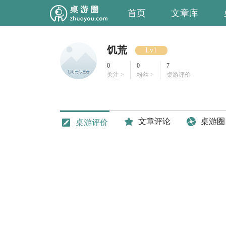
首页
文章库
饥荒
Lv1
0
0
7
关注 >
粉丝 >
桌游评价
文章评论
桌游圈
桌游评价