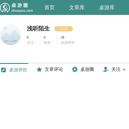
首页
文章库
桌游库
浅听陌生
Lv4
0
0
28
关注 >
粉丝 >
桌游评价
文章评论
桌游圈
关注
桌游评价