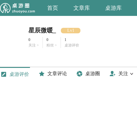
首页
文章库
桌游库
星辰微暖_
Lv1
0
0
1
关注 >
粉丝 >
桌游评价
文章评论
桌游圈
关注
桌游评价