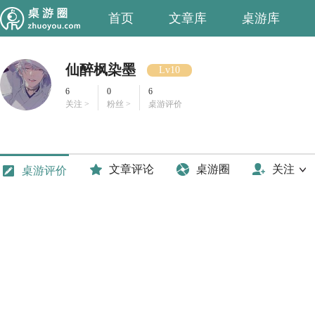
首页
文章库
桌游库
仙醉枫染墨
Lv10
6
0
6
关注 >
粉丝 >
桌游评价
文章评论
桌游圈
关注
桌游评价