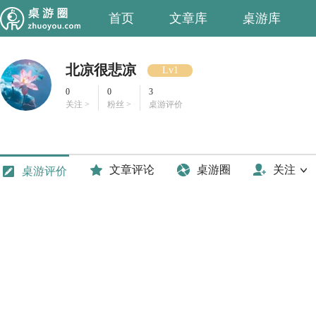
首页
文章库
桌游库
北凉很悲凉
Lv1
0
0
3
关注 >
粉丝 >
桌游评价
文章评论
桌游圈
关注
桌游评价