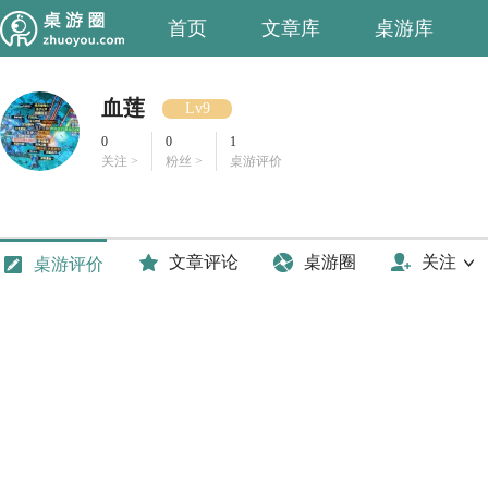
首页
文章库
桌游库
血莲
Lv9
0
0
1
关注 >
粉丝 >
桌游评价
文章评论
桌游圈
关注
桌游评价