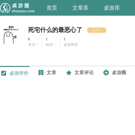
首页
文章库
桌游库
死宅什么的最恶心了
Lv1
0
1
1
关注 >
粉丝 >
桌游评价
文章
文章评论
桌游圈
桌游评价