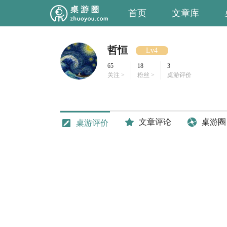
首页
文章库
哲恒
Lv4
65
18
3
关注 >
粉丝 >
桌游评价
文章评论
桌游圈
桌游评价