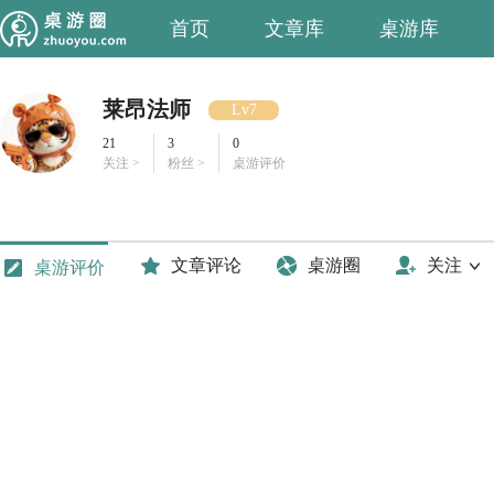
首页
文章库
桌游库
莱昂法师
Lv7
21
3
0
关注 >
粉丝 >
桌游评价
文章评论
桌游圈
关注
桌游评价