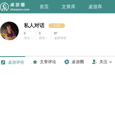
首页
文章库
桌游库
私人对话
Lv9
0
0
87
关注 >
粉丝 >
桌游评价
文章评论
桌游圈
关注
桌游评价