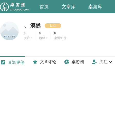
首页
文章库
桌游库
、 漠然
Lv1
0
0
0
关注 >
粉丝 >
桌游评价
文章评论
桌游圈
关注
桌游评价