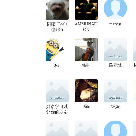
樹熊_Koala
AMMUNATI
marcus
(部长)
ON
J·S
锋味
陈嘉城
好名字可以
Pain
纸妖
让你的朋友
更容易记住
你