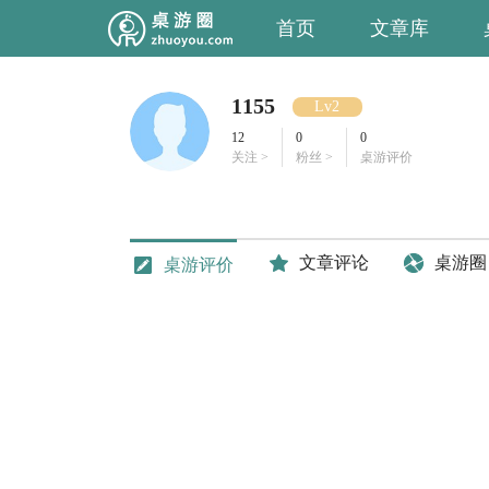
首页
文章库
1155
Lv2
12
0
0
关注 >
粉丝 >
桌游评价
文章评论
桌游圈
桌游评价