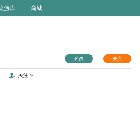
桌游库
商城
私信
关注
关注