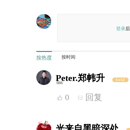
登录
后
按时间
按热度
Peter.郑帏升
Lv12
666
0
回复
光来自黑暗深处