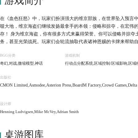
游戏简介
在《血色狂怒》中，玩家们扮演强大的维京部族，在世界坠入预言
噬大地，维京海盗们继续发扬最拿手的本领：侵略和掠夺，在宏伟
存！ 身为维京海盗，你有很多方式来赢得荣誉。你可以侵略并掠夺
务，甚至光荣战死。玩家们会轮流抽取代表诸神恩赐的卡牌来帮助
括支持你的战斗，实现诡诈的战术，或是惩罚那些胆敢击败你的人
BGG分类
游戏机制
能，你甚至能招募北欧神话中的传奇魔怪为你而战！
奇幻,对战,微缩模型,神话
行动点分配系统,区域控制/区域影响,区域
出版社
CMON Limited,Asmodee,Asterion Press,BoardM Factory,Crowd Games,Delta Vi
ogos,Game Harbor,Guillotine Games,Portal Games,REXhry
设计师
Henning Ludvigsen,Mike McVey,Adrian Smith
桌游图库