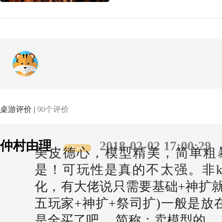
桌游评价 |
90个评价
仲村由理
2018-02-02 17:00:29
Lv1
美皮德心，模型精美，简单粗
是！可玩性是真的不太强。非k
化，有大佬说只需要基础+神扩就
五玩家+神扩+祭司扩)一般是放
是全买了吧。 简称：卖模型的