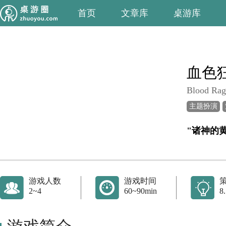
首页
文章库
桌游库
血色
Blood Rag
主题扮演
"诸神的
游戏人数
游戏时间
2~4
60~90min
8