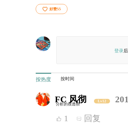
好赞
55
登录
后
按时间
按热度
FC 风彻
201
Lv12
分析的很透彻
1
回复