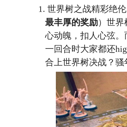
1.
世界树之战精彩绝伦
最丰厚的奖励
）世界
心动魄，扣人心弦。
一回合时大家都还
h
合上世界树决战？骚