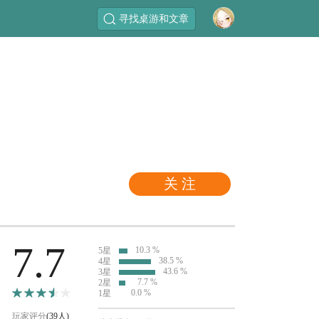
寻找桌游和文章
关 注
7.7
10.3 %
5星
38.5 %
4星
43.6 %
3星
7.7 %
2星
0.0 %
1星
玩家评分
(39人)