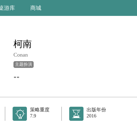
桌游库
商城
柯南
Conan
主题扮演
""
策略重度
出版年份
7.9
2016