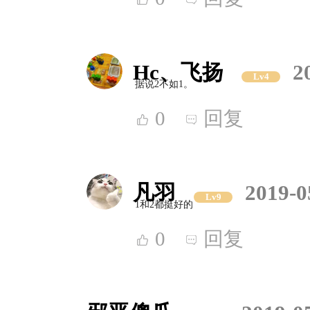
Hc、飞扬
2
Lv4
据说2不如1。
0
回复
凡羽
2019-0
Lv9
1和2都挺好的
0
回复