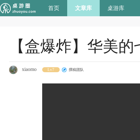
首页
文章库
桌游库
【盒爆炸】华美的
xiaomo
Lv7
撰稿团队