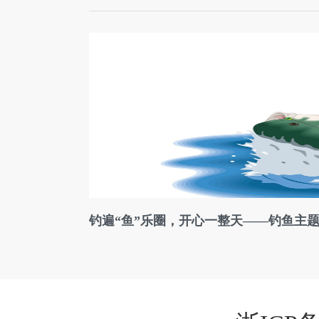
钓遍“鱼”乐圈，开心一整天——钓鱼主