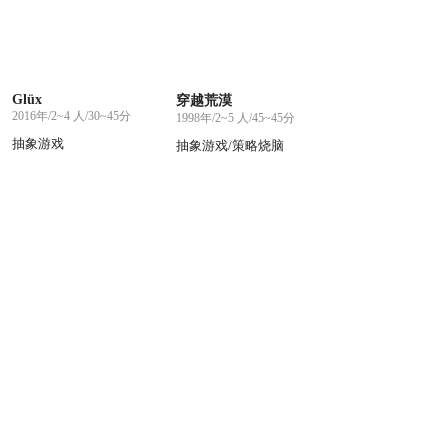
Glüx
穿越荒漠
2016年/2~4 人/30~45分
1998年/2~5 人/45~45分
抽象游戏
抽象游戏/策略烧脑