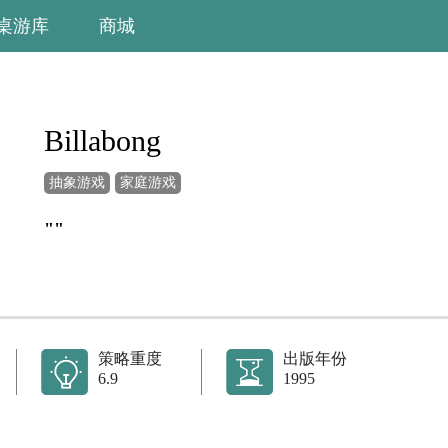
桌游库
商城
Billabong
抽象游戏
家庭游戏
""
策略重度
出版年份
6.9
1995