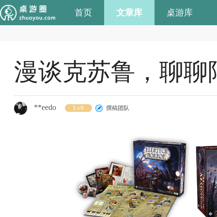
首页
文章库
桌游库
漫谈克苏鲁，聊聊
**eedo
Lv9
撰稿团队