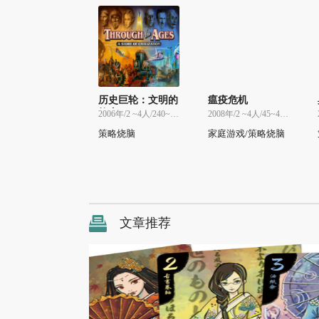
历史巨轮：文明的
瘟疫危机
故事
2006年/2 ~4人/240~240分
2008年/2 ~4人/45~45分
策略烧脑
家庭游戏/策略烧脑
文章推荐