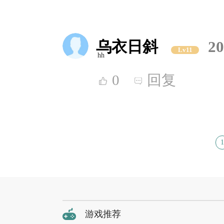
乌衣日斜
20
Lv11
hh
0
回复
1
游戏推荐