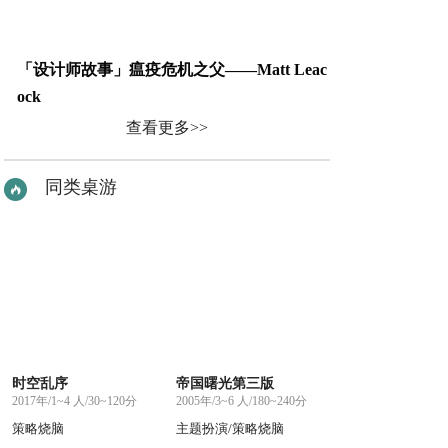
「设计师故事」瘟疫危机之父——Matt Leac
ock
查看更多>>
同类桌游
时空乱序
帝国曙光第三版
2017年/1~4 人/30~120分
2005年/3~6 人/180~240分
策略烧脑
主题扮演/策略烧脑