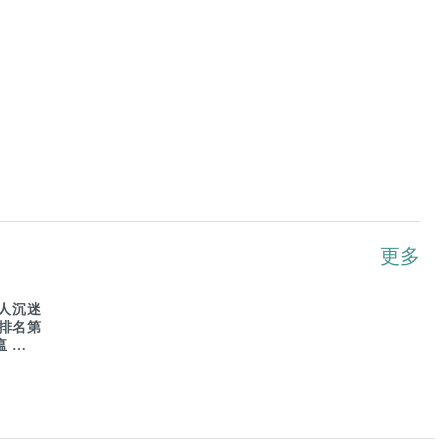
更多
人沉迷
G排名第
瘟疫危