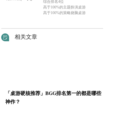
综合排名4位
高于100%的主题扮演桌游
高于100%的策略烧脑桌游
相关文章
「桌游硬核推荐」BGG排名第一的都是哪些
神作？