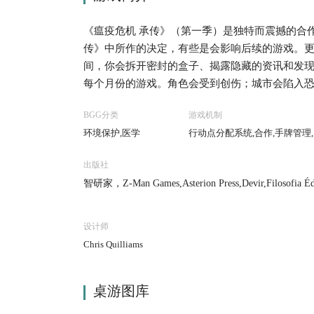
《瘟疫危机 承传》（第一季）是独特而震撼的合作
传》中所作的决定，有些是会影响后续的游戏。
间，你会拆开密封的盒子、揭露隐藏的资讯和发
每个月份的游戏。角色会受到创伤；城市会陷入
BGG分类
游戏机制
环境保护,医学
行动点分配系统,合作,手牌管理
出版社
智研家，Z-Man Games,Asterion Press,Devir,Filosofia Édit
o., Ltd.,Lacerta,Lifestyle Boardgames Ltd,MINDOK
设计师
Chris Quilliams
桌游图库