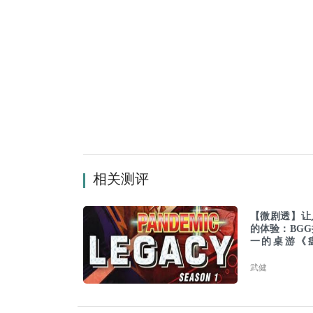
相关测评
【微剧透】让
的体验：BG
一的桌游《
机：承传》
武健