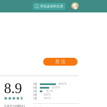
寻找桌游和文章
关 注
8.9
56.9 %
5星
33.8 %
4星
9.2 %
3星
0.0 %
2星
0.0 %
1星
玩家评分
(195人)