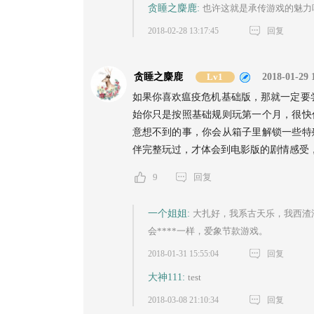
贪睡之麋鹿:
也许这就是承传游戏的魅力
2018-02-28 13:17:45
回复
贪睡之麋鹿
Lv1
2018-01-29 
如果你喜欢瘟疫危机基础版，那就一定要
始你只是按照基础规则玩第一个月，很快
意想不到的事，你会从箱子里解锁一些特
伴完整玩过，才体会到电影版的剧情感受，
9
回复
一个姐姐:
大扎好，我系古天乐，我西渣
会****一样，爱象节款游戏。
2018-01-31 15:55:04
回复
大神111:
test
2018-03-08 21:10:34
回复