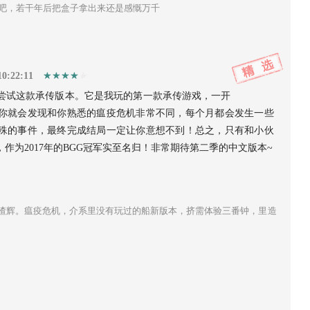
吧，若干年后把盒子拿出来还是感慨万千
10:22:11
尝试这款承传版本。它是我玩的第一款承传游戏，一开
你就会发现和你熟悉的瘟疫危机非常不同，每个月都会发生一些
殊的事件，最终完成结局一定让你意想不到！总之，只有和小伙
作为2017年的BGG冠军实至名归！非常期待第二季的中文版本~
渣辉。瘟疫危机，介系里没有玩过的船新版本，挤需体验三番钟，里造