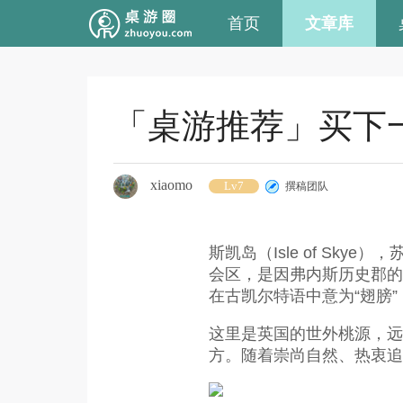
首页
文章库
「桌游推荐」买下
xiaomo
Lv7
撰稿团队
斯凯岛（Isle of S
会区，是因弗内斯历史郡的一部分。
在古凯尔特语中意为“翅膀
这里是英国的世外桃源，远
方。随着崇尚自然、热衷追