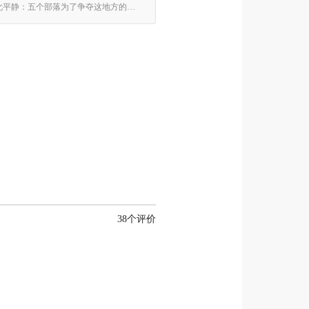
毛茸茸的绵羊、金黄的沙滩、绵延的山丘、鬼斧神工的山脉，如此的美景震慑了所有人。然而在几百年前，这里可不是如此平静：五个部落为了争夺这地方的主导权，设法从别的部落获得最肥沃的土地，然后将不喜欢的领土让渡给别人来赚钱。 你的小小王国能让你成为斯凯岛之王吗？
38个评价