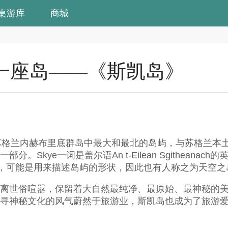
桌游库
商城
一座岛——《斯凯岛》
kye），苏格兰内赫布里底群岛中最大和最北的岛屿，与苏格兰
Skye一词是盖尔语An t-Eilean Sgitheanach的
”，可能是用来描述岛屿的形状，因此也有人称之为天空之
离世俗喧嚣，保留着大自然最纯净、最原始、最神秘的
寻神秘文化的风气蔚然于旅游业，斯凯岛也成为了旅游