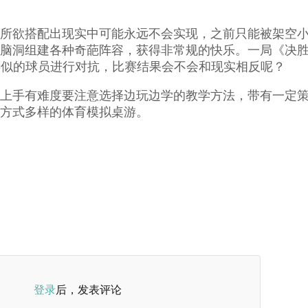
所欲搭配出现实中可能永远不会实现，之前只能被架空小
脑洞组建各种奇葩阵容，获得非常规的快乐。一局《决
类似的球员进行对抗，比赛结果会不会和现实相反呢？
上手有难度要注意选择边玩边学的教学方法，带有一定
方式多样的体育模拟桌游。
登录
后，发表评论