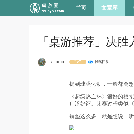
首页
文章库
「桌游推荐」决胜
xiaomo
Lv7
撰稿团队
提到球类运动，一般都会想
《超级热血杯》很好的模拟
广泛好评。比赛过程类似《
铺垫这么多，就是想说，听