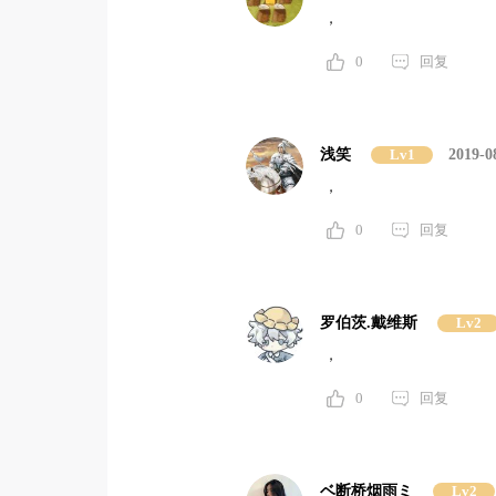
，
0
回复
浅笑
Lv1
2019-0
，
0
回复
罗伯茨.戴维斯
Lv2
，
0
回复
ベ断桥烟雨ミ
Lv2