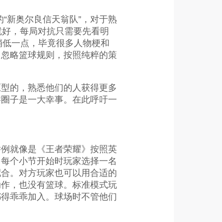
的“新奥尔良信天翁队”，对于熟
就好，每局对抗只需要先看明
稍低一点，毕竟很多人物梗和
》忽略篮球规则，按照纯粹的策
原型的，熟悉他们的人获得更多
游圈子是一大幸事。在此呼吁一
。
举例就像是《王者荣耀》按照英
，每个小节开始时玩家选择一名
配合。对方玩家也可以用合适的
动作，也没有篮球。标准模式玩
都得乖乖加入。球场时不管他们