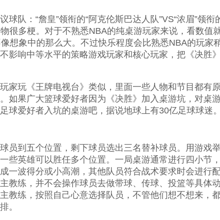
球队：“詹皇”领衔的“阿克伦斯巴达人队”VS“浓眉”领衔
人物很多梗。对于不熟悉NBA的纯桌游玩家来说，看数值
不像想象中的那么大。不过快乐程度会比熟悉NBA的玩家
不影响中等水平的策略游戏玩家和核心玩家，把《决胜
玩家玩《王牌电视台》类似，里面一些人物和节目都有
。如果广大篮球爱好者因为《决胜》加入桌游坑，对桌
足球爱好者入坑的桌游吧，据说地球上有30亿足球球迷
球员到五个位置，剩下球员选出三名替补球员。用游戏
一些英雄可以胜任多个位置。一局桌游通常进行四小节
成一波得分或小高潮，其他队员符合战术要求时会进行
主教练，并不会操作球员去做带球、传球、投篮等具体
主教练，按照自己心意选择队员，不管他们想不想来，
排。