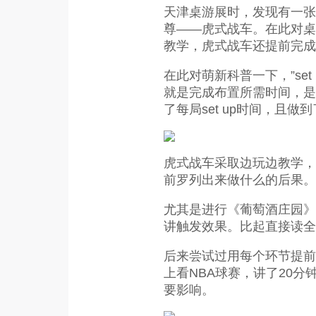
天津桌游展时，发现有一张
尊——虎式战车。在此对桌
教学，虎式战车还提前完成了”s
在此对萌新科普一下，”set
就是完成布置所需时间，是
了每局set up时间，且做到
虎式战车采取边玩边教学，
前罗列出来做什么的后果。
尤其是进行《葡萄酒庄园》
讲触发效果。比起直接读全
后来尝试过用每个环节提前
上看NBA球赛，讲了20
要影响。