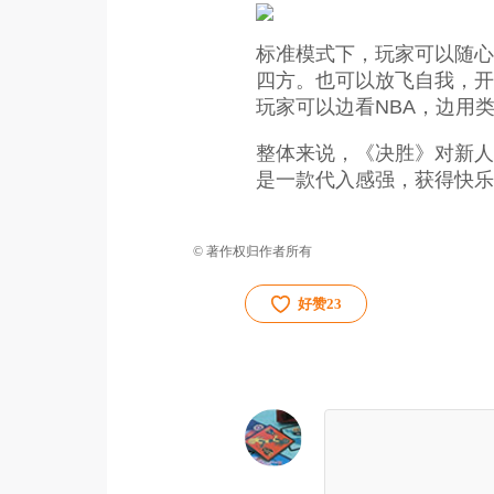
标准模式下，玩家可以随心
四方。也可以放飞自我，开
玩家可以边看NBA，边用
整体来说，《决胜》对新人
是一款代入感强，获得快乐
© 著作权归作者所有
好赞
23