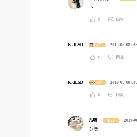
卜
0
回复
KidLSD
Lv7
2019-08-08 08
好
0
回复
KidLSD
Lv7
2019-08-08 08
666
0
回复
凡羽
Lv9
2019-0
好玩