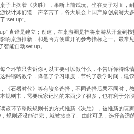
桌子上摆着《决胜》，果断上前试玩。坐在桌子对面，
游设计师们道一声辛苦了，各大展会上国产原创桌游大
et up”。
 up” 直译是建立；创建，在桌游圈是指将桌游从开盒到按照
影响桌游推新，和是否方便重开的参考指标之一。最常
了智能自动set up。
每个环节只告诉你可以主要可以做什么，不告诉你特殊
这种缩略教学，降低了学习难度，节约了教学时间，建
，《石器时代》等有较多选择，不同选择后果不同时，
本规则书，需要玩家记忆的东西少了很多，也有利于分
读该环节整段规则书的方式推新《决胜》，被推新的玩
分钟，规则还没能讲完，就被掀桌了。由此可见，选择合适