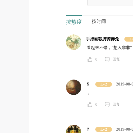
按时间
按热度
手持画戟胯骑赤兔
L
看起来不错，“想入非非”
0
回复
＄
Lv2
2019-08-
，
0
回复
？
Lv2
2019-08-