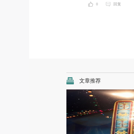
0
回复
文章推荐