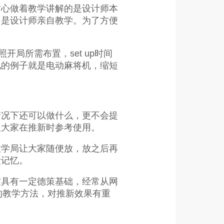
耐心做着教学讲解的是设计师本
多是设计师亲自教学。为了方便
开局所需布置，set up时间
见的例子就是电动麻将机，缩短
情况下还可以做什么，更不会提
议大家在推新时参考使用。
教学局让大家随便放，放之后再
段记忆。
家具有一定德策基础，经常从网
的教学方法，对推新效果有重