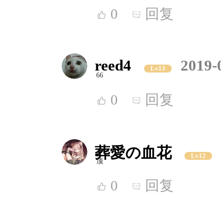
0
回复
reed4
2019-
Lv13
66
0
回复
葬愛の血花
Lv12
顶
0
回复