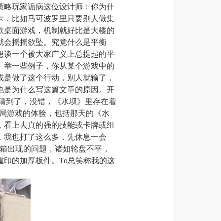
策略玩家诟病这位设计师：你为什
卡，比如马可波罗里只要别人做集
款桌面游戏，机制就好比是大楼的
就会
摇摇欲坠。究竟什么是平衡
想谈一个被大家广义上总提起的平
。举
一些
例子，你从某个游戏中的
或是做了这个行动
，别人就输了，
也是为什么写这
篇文章
的原因。开
猜到了，没错，
《
水坝
》
里存在着
多局游戏的体验，包括
那
天的
《
水
，
看上去真的强
的技能或卡牌或组
，我也打了这么多，先休息一会
箱出现的问题，诸如轮盘不平，
重印的加厚板件。
To总笑称我的这