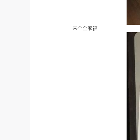
来个
全家福