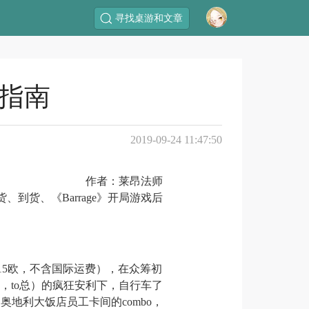
寻找桌游和文章
手指南
2019-09-24 11:47:50
作者：莱昂法师
货、到货
、《
Barrage》
开
局游戏
后
n要115欧，不含国际运费），在众筹初
oto，to总）的疯狂安利下，自行车了
奥地利大饭店员工卡间的combo，