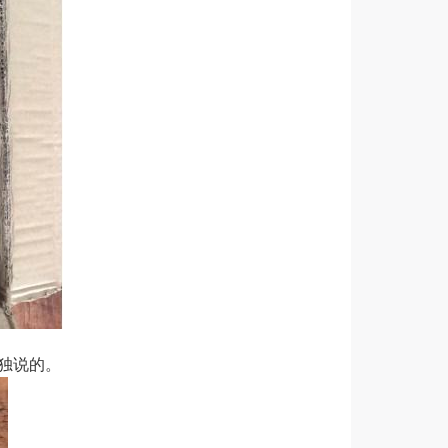
独说的
。