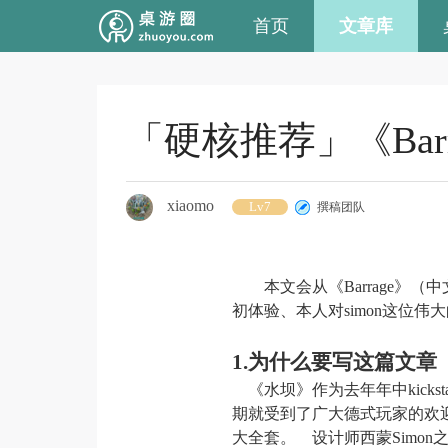
首页
文章库
「硬核推荐」《Ba
xiaomo
Lv7
撰稿团队
本
文
会从
《
Barrage》
初体验、本人对
simon这位
1.为什么要写这篇文章
《
水坝
》
作为去年年中
kic
期就受到了广大德
式玩家
的欢
大全套。
设计师西蒙
Sim