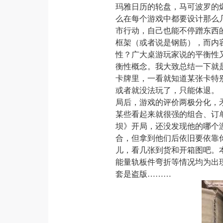
玛雅日历的轮盘，马可波罗的
么在每个游戏中都要设计那么
市行动，自己也能不停蹭东西
框架（或者说是钢筋），而内
性？广大桌游玩家说的平衡性
衡性概念。我大致总结一下就
卡牌里，一看就知道某张卡特
或者就没法玩
了
，只能体退。
局后，游戏的评价两极分化，
某些看起来就很强的组合、订
坝
》开局
，还没发现他的哪个
合
，但
拿到他们后
依旧要依靠
儿，看几张到货和开箱图吧。
能量轨板件弯折等情况均为出
套是
盗
版
………