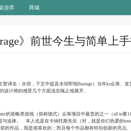
桌游库
商城
rrage》前世今生与简单上
（中文暂译名：水坝，下文中提及水坝即指Barrage）
当年
ks
众筹、
发
伟大的设计师的感受几个方面浅尝辄止地
展开。
kstater的策略类游戏（俗称德式）众筹项目中最贵的之一（all i
迎与追捧。
本人也是在卡纳托斯先生（对，就是你们热爱的
t
on之前的作品，我是很喜欢的；而且每个作品都有特别创新的亮点。