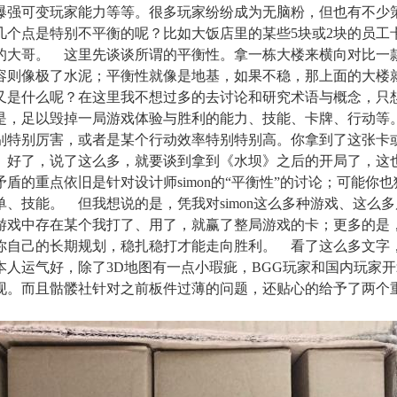
爆强可变玩家能力等等。很多玩家纷纷成为无脑粉，但也有不少
几个点是特别不平衡的呢？比如大饭店里的某些5块
或
2块
的员工
的大哥。
这里先谈谈所谓的平衡性。拿一栋大楼来横向对比一
容则像极了水泥；平衡性就像是地基，如果不稳，那上面的大楼
又是什么呢？在这里我不想过多的去讨论和研究术语与概念，只
是，足以毁掉一局游戏体验与胜利的能力、技能、卡牌、行动等
别特别厉害，或者是某个行动效率特别特别
高
。你拿到了
这张卡
好了，说了这么多，就要谈到
拿到《水坝》之后
的开局了，这
矛盾的重点依旧是
针对设计师
simon的“平衡性”的讨论
；
可能你也
单、技能。
但我想说的是，凭我对
simon这么多种游戏、这么
游戏中存在某个我打了、用了，就赢了整局游戏的卡
；更
多
的
是
你自己的长期规划，稳扎稳打才能走向胜利。
看了这么多文字
本人运气好，除了
3D地图有一点小瑕疵，
BGG
玩家和国内玩家开
现。而且骷髅社针对之前板件过薄的问题，还贴心的给予了两个