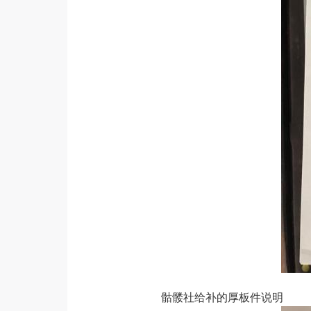
骷髅社给补的厚板件说明