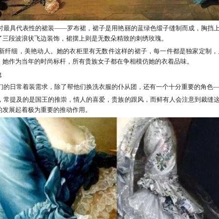
时最具代表性的裙装——罗布裙，裙子是用艳丽的蓝绿色缎子缝制而成，胸挡
了三段波浪状飞边装饰，裙摆上则是无数朵精致的刺绣玫瑰。
新纤细，美艳动人。她的衣柜里有无数件这样的裙子，每一件都是独家定制，
，她作为当年的时尚标杆，所有贵族女子都在争相模仿她的衣着品味。
们的日常着装需求，除了帮他们换洗衣服的仆从团，还有一个十分重要的角色
，常提及的是国王的推崇，情人的喜爱，贵族的跟风，而鲜有人会注意到裁缝
的发展起着极为重要的推动作用。