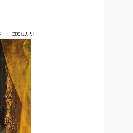
像——《
蓬巴杜夫人
》。