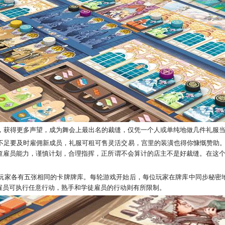
，获得更多声望，成为舞会上最出名的裁缝，仅凭一个人或单纯地做几件礼服
不足要及时雇佣新成员，礼服可租可售灵活交易，宫里的装潢也得你慷慨赞助
查雇员能力，谨慎计划，合理指挥，正所谓不会算计的店主不是好裁缝。在这
玩家各有五张相同的卡牌牌库。每轮游戏开始后，每位玩家在牌库中同步秘密
雇员可执行任意行动，熟手和学徒雇员的行动则有所限制。