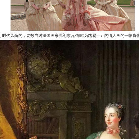
可时代风尚的，要数当时法国画家弗朗索瓦·布歇为路易十五的情人画的一幅肖