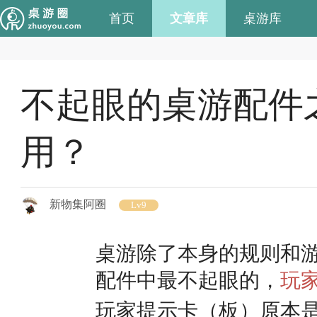
首页
文章库
桌游库
不起眼的桌游配件
用？
新物集阿圈
Lv9
桌游除了本身的规则和
配件中最不起眼的，
玩
玩家提示卡（板）原本