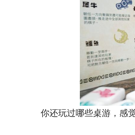
你还玩过哪些桌游，感