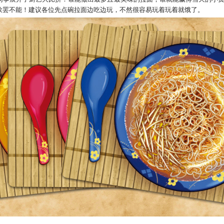
欲罢不能！建议各位先点碗拉面边吃边玩，不然很容易玩着玩着就饿了。