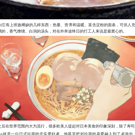
为它有上班族稀缺的几样东西：热量、营养和温暖。富含淀粉的面条，可供人
稠的，香气缭绕、白润的汤头，对在外奔波终日的打工人来说是最窝心的。
之后在世界范围内大为流行，很多欧美人提起对日本美食的印象深刻，除了寿司
 Hansen就是一位日式拉面的忠实爱好者，他甚至把对拉面的喜爱融入到了桌游