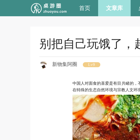
首页
文章库
别把自己玩饿了，
新物集阿圈
Lv9
中国人对面食的喜爱是有目共睹的，
在特殊的生态自然环境与宗教人文环