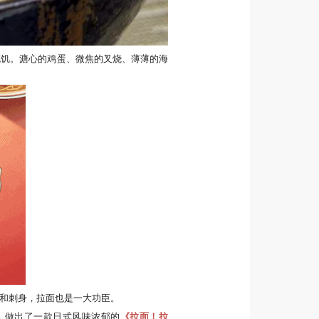
充饥。溏心的鸡蛋、微焦的叉烧、薄薄的海
和刺身，拉面也是一大功臣。
中，做出了一款日式风味浓郁的
《拉面！拉