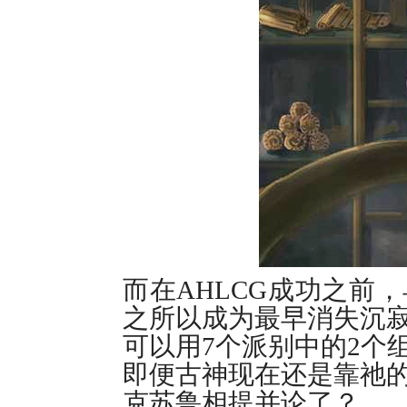
而在AHLCG成功之前
之所以成为最早消失沉寂
可以用7个派别中的2个
即便古神现在还是靠祂
克苏鲁相提并论了？