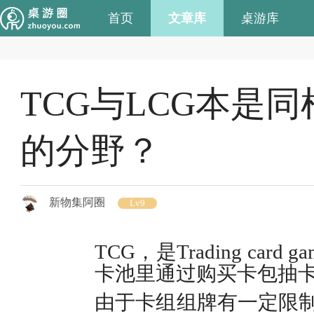
首页
文章库
桌游库
TCG与LCG本是
的分野？
新物集阿圈
Lv9
TCG，是Trading c
卡池里通过购买卡包抽
由于卡组组牌有一定限制