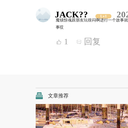
JACK??
20
Lv1
魔镇惊魂跟朋友玩很闷啊进行一个故事就
事哎
1
回复
文章推荐