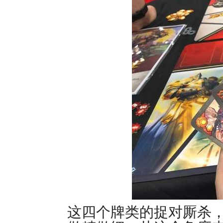
这四个牌类的捉对厮杀