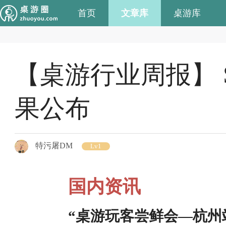
首页
文章库
桌游库
【桌游行业周报】
果公布
特污屠DM
Lv1
国内资讯
“桌游玩客尝鲜会—杭州