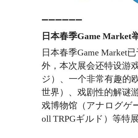
➖➖➖➖➖➖
日本春季Game Market
日本春季Game Mark
外，本次展会还特设游
ジ）、一个非常有趣的
世界）、戏剧性的解谜
戏博物馆（アナログゲー
oll TRPGギルド）等特