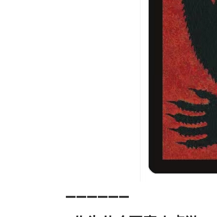
➖➖➖➖➖➖