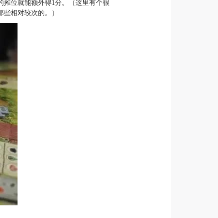
的摊位就能额外得1分。（这里有个很
那些相对较次的。）