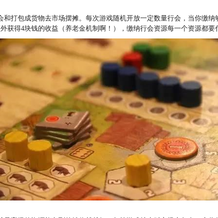
会和打包成货物去市场摆摊。每次游戏随机开放一定数量行会，当你缴纳
额外获得4块钱的收益（养老金机制啊！），缴纳行会资源每一个资源都要