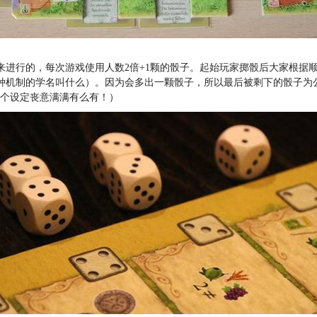
来进行的，每次游戏使用人数2倍+1颗的骰子。起始玩家掷骰后大家根据
种机制的学名叫什么）。因为会多出一颗骰子，所以最后被剩下的骰子为
这个设定丧意满满有么有！）