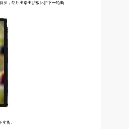
得资源，然后出暗出驴板比拼下一轮顺
场卖货。