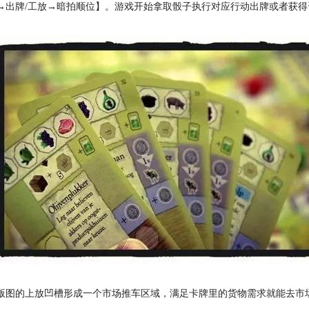
→出牌/工放→暗拍顺位】。游戏开始拿取骰子执行对应行动出牌或者获
版图的上放凹槽形成一个市场推车区域，满足卡牌里的货物需求就能去市