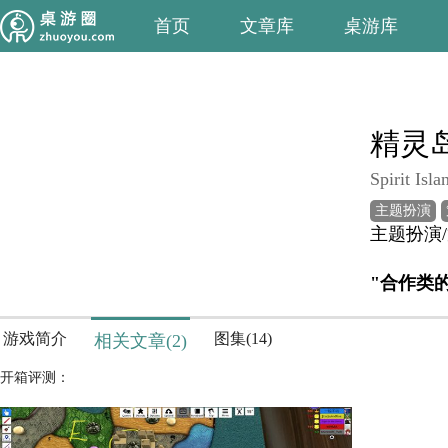
首页
文章库
桌游库
精灵
Spirit Isla
主题扮演
主题扮演
"合作类的
游戏简介
图集(14)
相关文章(2)
开箱评测：