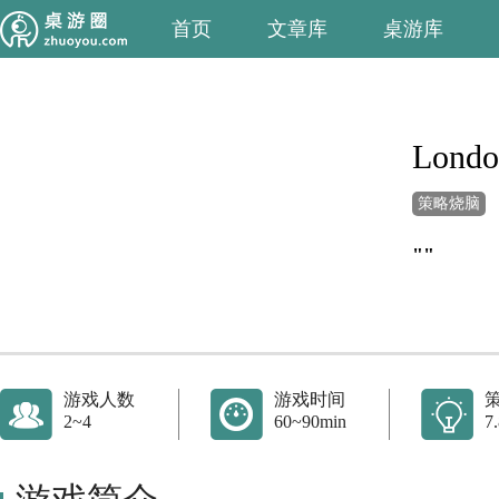
首页
文章库
桌游库
London
策略烧脑
""
游戏人数
游戏时间
2~4
60~90min
7